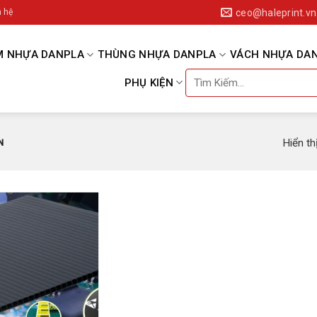
ceo@haleprint.vn
n hệ
M NHỰA DANPLA
THÙNG NHỰA DANPLA
VÁCH NHỰA DA
PHỤ KIỆN
Hiển th
N