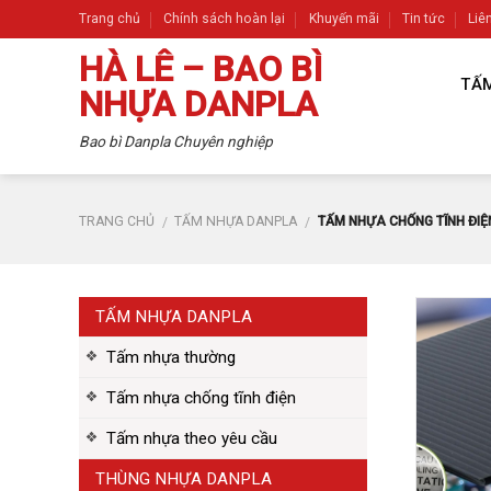
Skip
Trang chủ
Chính sách hoàn lại
Khuyến mãi
Tin tức
Liê
to
HÀ LÊ – BAO BÌ
content
TẤ
NHỰA DANPLA
Bao bì Danpla Chuyên nghiệp
TRANG CHỦ
TẤM NHỰA DANPLA
TẤM NHỰA CHỐNG TĨNH ĐIỆ
/
/
TẤM NHỰA DANPLA
Tấm nhựa thường
Tấm nhựa chống tĩnh điện
Tấm nhựa theo yêu cầu
THÙNG NHỰA DANPLA