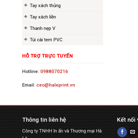
Tay xách thủng
Tay xách liền
Thanh nẹp V
Túi cài tem PVC
HỖ TRỢ TRỰC TUYẾN
Hotline:
0988070216
Email:
ceo@haleprint.vn
Thông tin liên hệ
Kết nối 
Công ty TNHH In ấn và Thương mại Hà