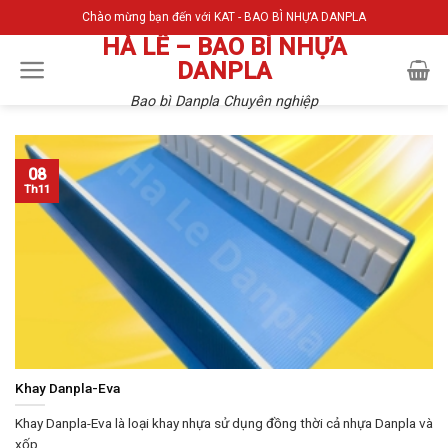
Skip
Chào mừng bạn đến với KAT - BAO BÌ NHỰA DANPLA
to
HÀ LÊ – BAO BÌ NHỰA
content
DANPLA
Bao bì Danpla Chuyên nghiệp
08
Th11
Khay Danpla-Eva
Khay Danpla-Eva là loại khay nhựa sử dụng đồng thời cả nhựa Danpla và
xốp...