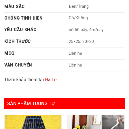
Đen/Trắng
MÀU SẮC
Có/Không
CHỐNG TĨNH ĐIỆN
YÊU CẦU KHÁC
bó 50 cây; 4m/cây
KÍCH THƯỚC
25×25; 30×30
MOQ
Liên hệ
VẬN CHUYỂN
Liên hệ
Tham khảo thêm tại
Hà Lê
SẢN PHẨM TƯƠNG TỰ