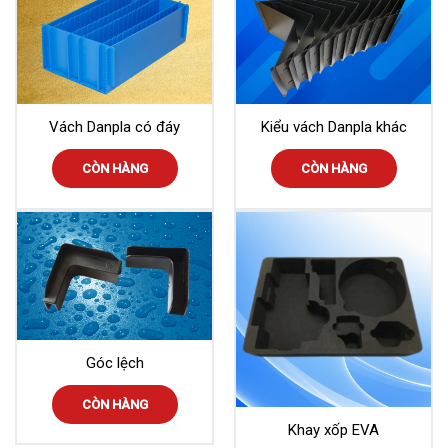
Vách Danpla có đáy
Kiểu vách Danpla khác
CÒN HÀNG
CÒN HÀNG
Góc lệch
CÒN HÀNG
Khay xốp EVA