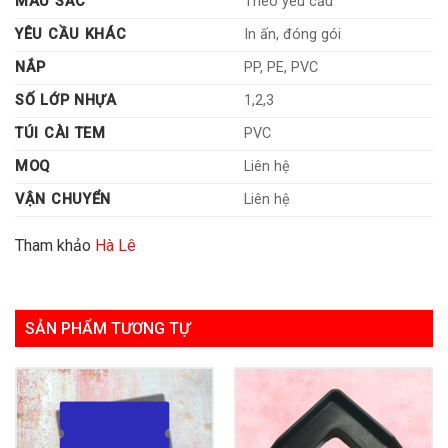
MÀU SẮC
Theo yêu cầu
YÊU CẦU KHÁC
In ấn, đóng gói
NẮP
PP, PE, PVC
SỐ LỚP NHỰA
1,2,3
TÚI CÀI TEM
PVC
MOQ
Liên hệ
VẬN CHUYỂN
Liên hệ
Tham khảo
Hà Lê
SẢN PHẨM TƯƠNG TỰ