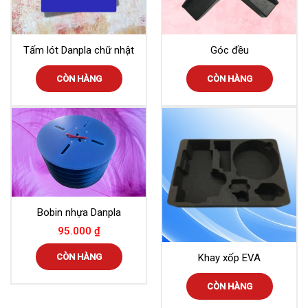
Tấm lót Danpla chữ nhật
Góc đều
CÒN HÀNG
CÒN HÀNG
Bobin nhựa Danpla
95.000
₫
CÒN HÀNG
Khay xốp EVA
CÒN HÀNG