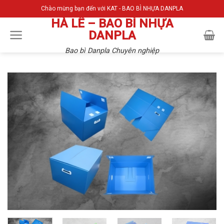
Skip
Chào mừng bạn đến với KAT - BAO BÌ NHỰA DANPLA
to
HÀ LÊ – BAO BÌ NHỰA
content
DANPLA
Bao bì Danpla Chuyên nghiệp